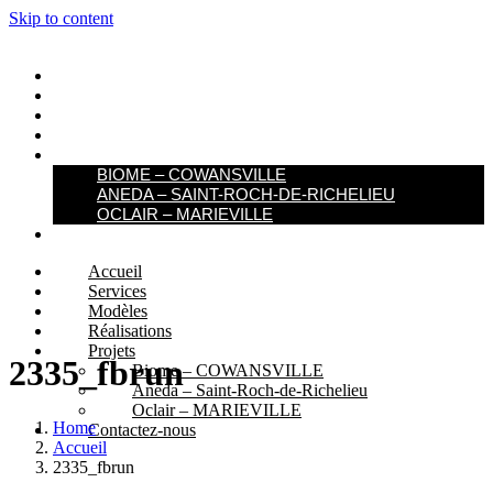
Skip to content
ACCUEIL
SERVICES
MODÈLES
RÉALISATIONS
PROJETS
BIOME – COWANSVILLE​
ANEDA – SAINT-ROCH-DE-RICHELIEU
OCLAIR – MARIEVILLE
CONTACTEZ-NOUS
Accueil
Services
Modèles
Réalisations
Projets
2335_fbrun
Biome – COWANSVILLE​
Aneda – Saint-Roch-de-Richelieu
Oclair – MARIEVILLE
Home
Contactez-nous
Accueil
2335_fbrun