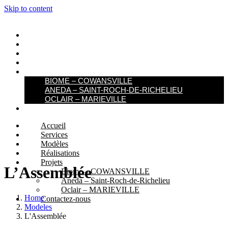
Skip to content
ACCUEIL
SERVICES
MODÈLES
RÉALISATIONS
PROJETS
BIOME – COWANSVILLE​
ANEDA – SAINT-ROCH-DE-RICHELIEU
OCLAIR – MARIEVILLE
CONTACTEZ-NOUS
Accueil
Services
Modèles
Réalisations
Projets
L’Assemblée
Biome – COWANSVILLE​
Aneda – Saint-Roch-de-Richelieu
Oclair – MARIEVILLE
Home
Contactez-nous
Modeles
L'Assemblée