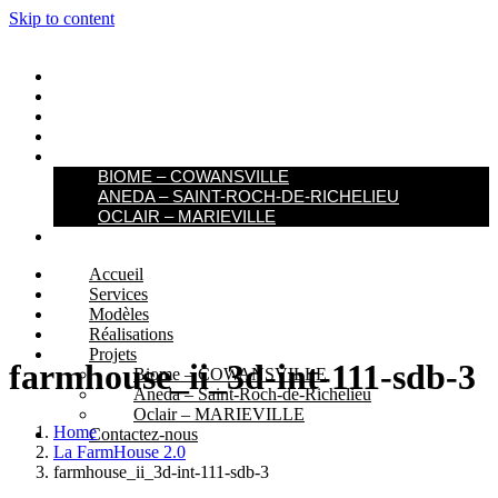
Skip to content
ACCUEIL
SERVICES
MODÈLES
RÉALISATIONS
PROJETS
BIOME – COWANSVILLE​
ANEDA – SAINT-ROCH-DE-RICHELIEU
OCLAIR – MARIEVILLE
CONTACTEZ-NOUS
Accueil
Services
Modèles
Réalisations
Projets
farmhouse_ii_3d-int-111-sdb-3
Biome – COWANSVILLE​
Aneda – Saint-Roch-de-Richelieu
Oclair – MARIEVILLE
Home
Contactez-nous
La FarmHouse 2.0
farmhouse_ii_3d-int-111-sdb-3