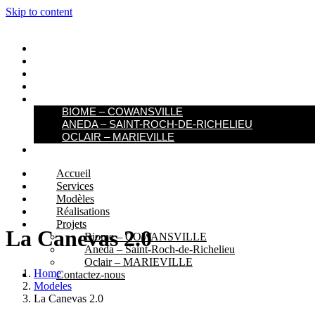
Skip to content
ACCUEIL
SERVICES
MODÈLES
RÉALISATIONS
PROJETS
BIOME – COWANSVILLE​
ANEDA – SAINT-ROCH-DE-RICHELIEU
OCLAIR – MARIEVILLE
CONTACTEZ-NOUS
Accueil
Services
Modèles
Réalisations
Projets
La Canevas 2.0
Biome – COWANSVILLE​
Aneda – Saint-Roch-de-Richelieu
Oclair – MARIEVILLE
Home
Contactez-nous
Modeles
La Canevas 2.0