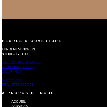
HEURES D’OUVERTURE
LUNDI AU VENDREDI
8 H 00 – 17 H 00
2379 CHEMIN CHAMBLY,
CARIGNAN (Bur 208),
QC, J3L 4N4
514 566-3991
RBQ : 5757-3909-01
À PROPOS DE NOUS
ACCUEIL
SERVICES