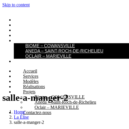
Skip to content
ACCUEIL
SERVICES
MODÈLES
RÉALISATIONS
PROJETS
BIOME – COWANSVILLE​
ANEDA – SAINT-ROCH-DE-RICHELIEU
OCLAIR – MARIEVILLE
CONTACTEZ-NOUS
Accueil
Services
Modèles
Réalisations
Projets
salle-a-manger-2
Biome – COWANSVILLE​
Aneda – Saint-Roch-de-Richelieu
Oclair – MARIEVILLE
Home
Contactez-nous
La Élise
salle-a-manger-2