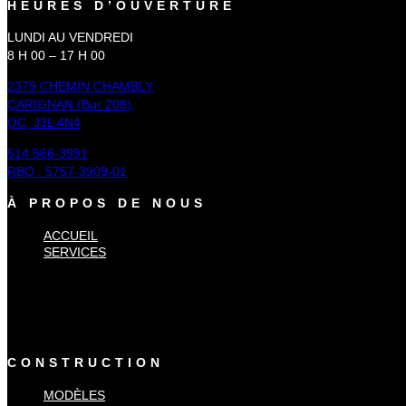
HEURES D’OUVERTURE
LUNDI AU VENDREDI
8 H 00 – 17 H 00
2379 CHEMIN CHAMBLY,
CARIGNAN (Bur 208),
QC, J3L 4N4
514 566-3991
RBQ : 5757-3909-01
À PROPOS DE NOUS
ACCUEIL
SERVICES
×
Accueil
Services
CONSTRUCTION
MODÈLES