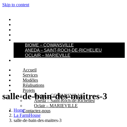
Skip to content
ACCUEIL
SERVICES
MODÈLES
RÉALISATIONS
PROJETS
BIOME – COWANSVILLE​
ANEDA – SAINT-ROCH-DE-RICHELIEU
OCLAIR – MARIEVILLE
CONTACTEZ-NOUS
Accueil
Services
Modèles
Réalisations
Projets
salle-de-bain-des-maitres-3
Biome – COWANSVILLE​
Aneda – Saint-Roch-de-Richelieu
Oclair – MARIEVILLE
Home
Contactez-nous
La FarmHouse
salle-de-bain-des-maitres-3