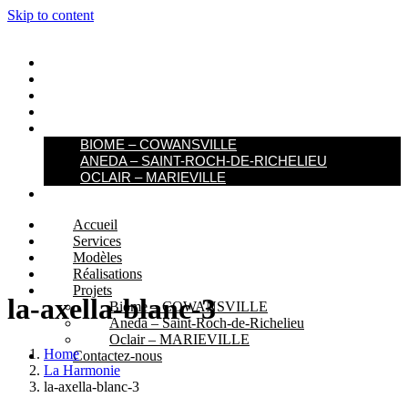
Skip to content
ACCUEIL
SERVICES
MODÈLES
RÉALISATIONS
PROJETS
BIOME – COWANSVILLE​
ANEDA – SAINT-ROCH-DE-RICHELIEU
OCLAIR – MARIEVILLE
CONTACTEZ-NOUS
Accueil
Services
Modèles
Réalisations
Projets
la-axella-blanc-3
Biome – COWANSVILLE​
Aneda – Saint-Roch-de-Richelieu
Oclair – MARIEVILLE
Home
Contactez-nous
La Harmonie
la-axella-blanc-3