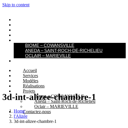
Skip to content
ACCUEIL
SERVICES
MODÈLES
RÉALISATIONS
PROJETS
BIOME – COWANSVILLE​
ANEDA – SAINT-ROCH-DE-RICHELIEU
OCLAIR – MARIEVILLE
CONTACTEZ-NOUS
Accueil
Services
Modèles
Réalisations
Projets
3d-int-alizee-chambre-1
Biome – COWANSVILLE​
Aneda – Saint-Roch-de-Richelieu
Oclair – MARIEVILLE
Home
Contactez-nous
l'Alizée
3d-int-alizee-chambre-1