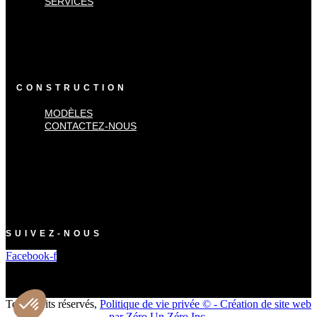
SERVICES
×
Accueil
Services
CONSTRUCTION
MODÈLES
CONTACTEZ-NOUS
×
Modèles
Contactez-nous
SUIVEZ-NOUS
Facebook-f
Tous droits réservés,
Politique de vie privée ©
-
Création de site web
par Zéro Un Zéro Inc.