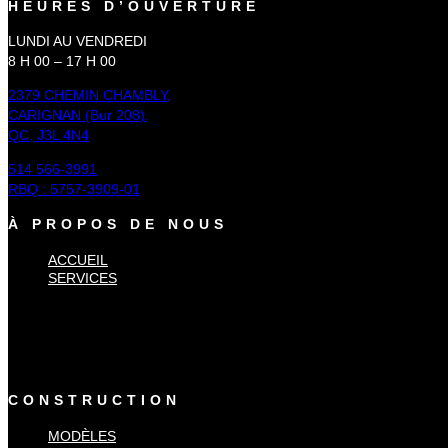
HEURES D’OUVERTURE
LUNDI AU VENDREDI
8 H 00 – 17 H 00
2379 CHEMIN CHAMBLY,
CARIGNAN (Bur 208),
QC, J3L 4N4
514 566-3991
RBQ : 5757-3909-01
À PROPOS DE NOUS
ACCUEIL
SERVICES
×
Accueil
Services
CONSTRUCTION
MODÈLES