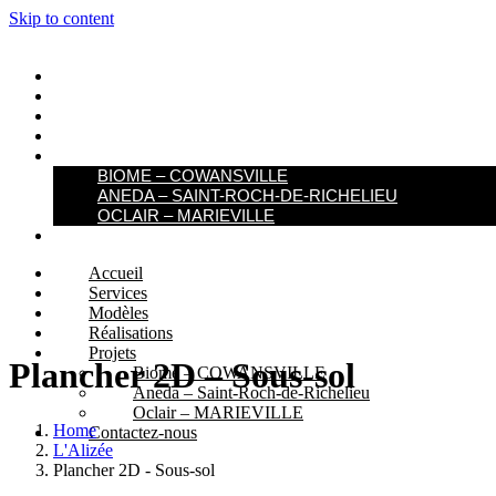
Skip to content
ACCUEIL
SERVICES
MODÈLES
RÉALISATIONS
PROJETS
BIOME – COWANSVILLE​
ANEDA – SAINT-ROCH-DE-RICHELIEU
OCLAIR – MARIEVILLE
CONTACTEZ-NOUS
Accueil
Services
Modèles
Réalisations
Projets
Plancher 2D – Sous-sol
Biome – COWANSVILLE​
Aneda – Saint-Roch-de-Richelieu
Oclair – MARIEVILLE
Home
Contactez-nous
L'Alizée
Plancher 2D - Sous-sol