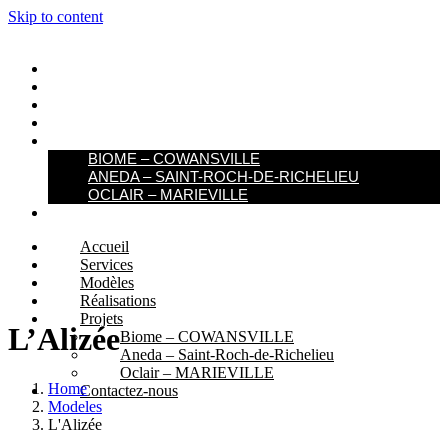
Skip to content
ACCUEIL
SERVICES
MODÈLES
RÉALISATIONS
PROJETS
BIOME – COWANSVILLE​
ANEDA – SAINT-ROCH-DE-RICHELIEU
OCLAIR – MARIEVILLE
CONTACTEZ-NOUS
Accueil
Services
Modèles
Réalisations
Projets
L’Alizée
Biome – COWANSVILLE​
Aneda – Saint-Roch-de-Richelieu
Oclair – MARIEVILLE
Home
Contactez-nous
Modeles
L'Alizée