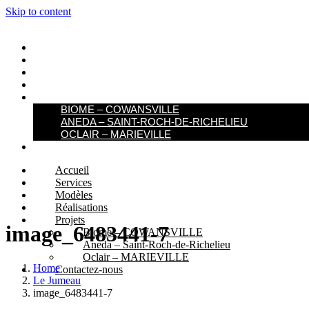
Skip to content
ACCUEIL
SERVICES
MODÈLES
RÉALISATIONS
PROJETS
BIOME – COWANSVILLE​
ANEDA – SAINT-ROCH-DE-RICHELIEU
OCLAIR – MARIEVILLE
CONTACTEZ-NOUS
Accueil
Services
Modèles
Réalisations
Projets
image_6483441-7
Biome – COWANSVILLE​
Aneda – Saint-Roch-de-Richelieu
Oclair – MARIEVILLE
Home
Contactez-nous
Le Jumeau
image_6483441-7