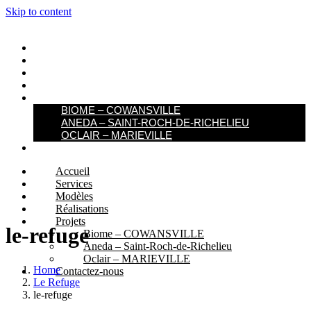
Skip to content
ACCUEIL
SERVICES
MODÈLES
RÉALISATIONS
PROJETS
BIOME – COWANSVILLE​
ANEDA – SAINT-ROCH-DE-RICHELIEU
OCLAIR – MARIEVILLE
CONTACTEZ-NOUS
Accueil
Services
Modèles
Réalisations
Projets
le-refuge
Biome – COWANSVILLE​
Aneda – Saint-Roch-de-Richelieu
Oclair – MARIEVILLE
Home
Contactez-nous
Le Refuge
le-refuge