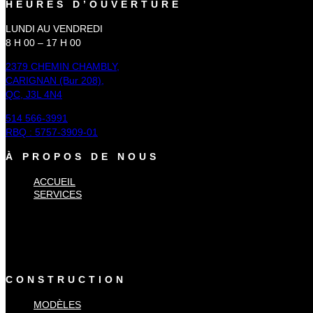
HEURES D’OUVERTURE
LUNDI AU VENDREDI
8 H 00 – 17 H 00
2379 CHEMIN CHAMBLY,
CARIGNAN (Bur 208),
QC, J3L 4N4
514 566-3991
RBQ : 5757-3909-01
À PROPOS DE NOUS
ACCUEIL
SERVICES
×
Accueil
Services
CONSTRUCTION
MODÈLES