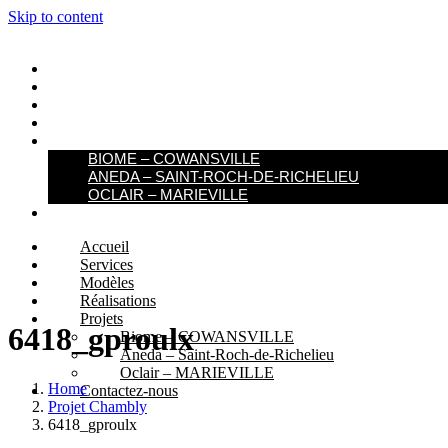
Skip to content
ACCUEIL
SERVICES
MODÈLES
RÉALISATIONS
PROJETS
BIOME – COWANSVILLE​
ANEDA – SAINT-ROCH-DE-RICHELIEU
OCLAIR – MARIEVILLE
CONTACTEZ-NOUS
Accueil
Services
Modèles
Réalisations
Projets
6418_gproulx
Biome – COWANSVILLE​
Aneda – Saint-Roch-de-Richelieu
Oclair – MARIEVILLE
Home
Contactez-nous
Projet Chambly
6418_gproulx