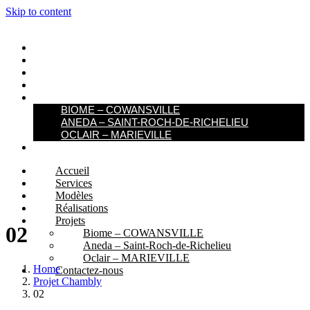
Skip to content
ACCUEIL
SERVICES
MODÈLES
RÉALISATIONS
PROJETS
BIOME – COWANSVILLE​
ANEDA – SAINT-ROCH-DE-RICHELIEU
OCLAIR – MARIEVILLE
CONTACTEZ-NOUS
Accueil
Services
Modèles
Réalisations
Projets
02
Biome – COWANSVILLE​
Aneda – Saint-Roch-de-Richelieu
Oclair – MARIEVILLE
Home
Contactez-nous
Projet Chambly
02