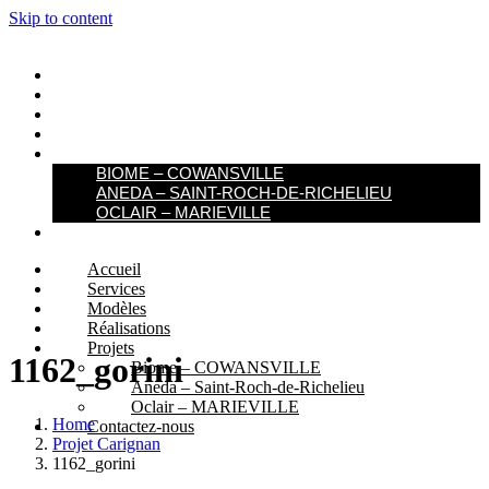
Skip to content
ACCUEIL
SERVICES
MODÈLES
RÉALISATIONS
PROJETS
BIOME – COWANSVILLE​
ANEDA – SAINT-ROCH-DE-RICHELIEU
OCLAIR – MARIEVILLE
CONTACTEZ-NOUS
Accueil
Services
Modèles
Réalisations
Projets
1162_gorini
Biome – COWANSVILLE​
Aneda – Saint-Roch-de-Richelieu
Oclair – MARIEVILLE
Home
Contactez-nous
Projet Carignan
1162_gorini