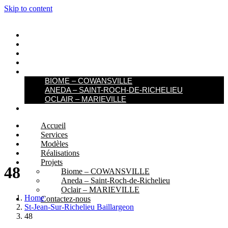
Skip to content
ACCUEIL
SERVICES
MODÈLES
RÉALISATIONS
PROJETS
BIOME – COWANSVILLE​
ANEDA – SAINT-ROCH-DE-RICHELIEU
OCLAIR – MARIEVILLE
CONTACTEZ-NOUS
Accueil
Services
Modèles
Réalisations
Projets
48
Biome – COWANSVILLE​
Aneda – Saint-Roch-de-Richelieu
Oclair – MARIEVILLE
Home
Contactez-nous
St-Jean-Sur-Richelieu Baillargeon
48