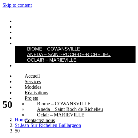
Skip to content
ACCUEIL
SERVICES
MODÈLES
RÉALISATIONS
PROJETS
BIOME – COWANSVILLE​
ANEDA – SAINT-ROCH-DE-RICHELIEU
OCLAIR – MARIEVILLE
CONTACTEZ-NOUS
Accueil
Services
Modèles
Réalisations
Projets
50
Biome – COWANSVILLE​
Aneda – Saint-Roch-de-Richelieu
Oclair – MARIEVILLE
Home
Contactez-nous
St-Jean-Sur-Richelieu Baillargeon
50