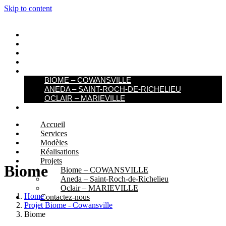
Skip to content
ACCUEIL
SERVICES
MODÈLES
RÉALISATIONS
PROJETS
BIOME – COWANSVILLE​
ANEDA – SAINT-ROCH-DE-RICHELIEU
OCLAIR – MARIEVILLE
CONTACTEZ-NOUS
Accueil
Services
Modèles
Réalisations
Projets
Biome
Biome – COWANSVILLE​
Aneda – Saint-Roch-de-Richelieu
Oclair – MARIEVILLE
Home
Contactez-nous
Projet Biome - Cowansville
Biome