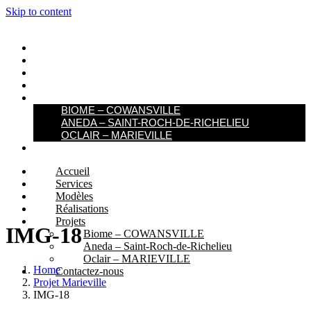
Skip to content
ACCUEIL
SERVICES
MODÈLES
RÉALISATIONS
PROJETS
BIOME – COWANSVILLE​
ANEDA – SAINT-ROCH-DE-RICHELIEU
OCLAIR – MARIEVILLE
CONTACTEZ-NOUS
Accueil
Services
Modèles
Réalisations
Projets
IMG-18
Biome – COWANSVILLE​
Aneda – Saint-Roch-de-Richelieu
Oclair – MARIEVILLE
Home
Contactez-nous
Projet Marieville
IMG-18