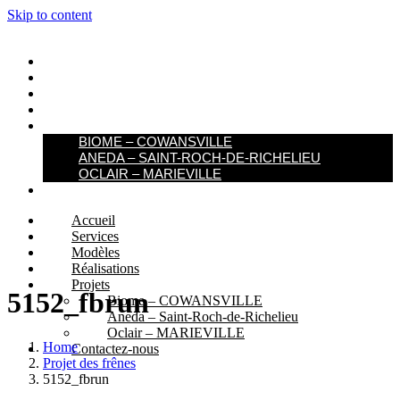
Skip to content
ACCUEIL
SERVICES
MODÈLES
RÉALISATIONS
PROJETS
BIOME – COWANSVILLE​
ANEDA – SAINT-ROCH-DE-RICHELIEU
OCLAIR – MARIEVILLE
CONTACTEZ-NOUS
Accueil
Services
Modèles
Réalisations
Projets
5152_fbrun
Biome – COWANSVILLE​
Aneda – Saint-Roch-de-Richelieu
Oclair – MARIEVILLE
Home
Contactez-nous
Projet des frênes
5152_fbrun